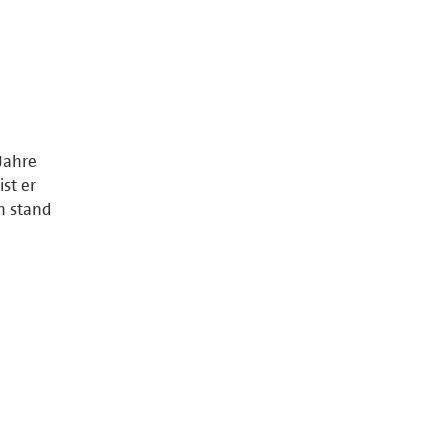
 Jahre
st er
n stand