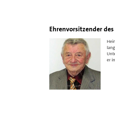
Ehrenvorsitzender des
Hein
lang
Unte
er i