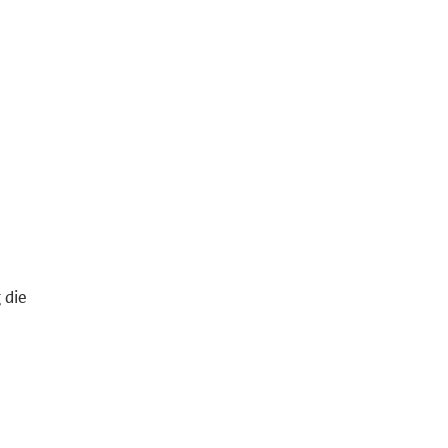
 die
m