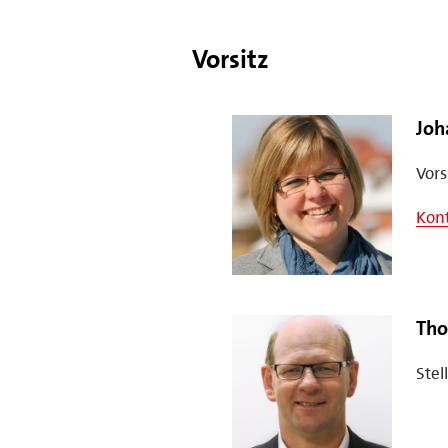
Vorsitz
Joh
Vors
Kon
Tho
Stel